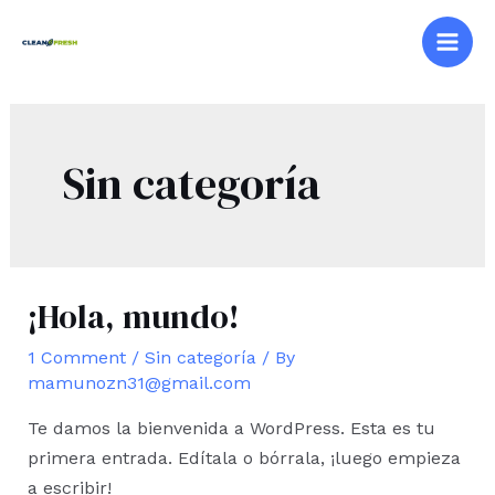
Skip
to
Mai
content
Men
Sin categoría
¡Hola, mundo!
1 Comment
/
Sin categoría
/ By
mamunozn31@gmail.com
Te damos la bienvenida a WordPress. Esta es tu
primera entrada. Edítala o bórrala, ¡luego empieza
a escribir!